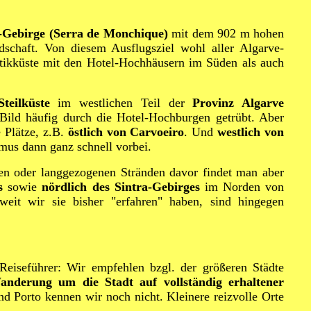
-Gebirge
(Serra de Monchique)
mit dem 902 m hohen
dschaft. Von diesem Ausflugsziel wohl aller Algarve-
tikküste mit den Hotel-Hochhäusern im Süden als auch
Steilküste
im westlichen Teil der
Provinz Algarve
Bild häufig durch die Hotel-Hochburgen getrübt. Aber
 Plätze, z.B.
östlich von Carvoeiro
. Und
westlich von
mus dann ganz schnell vorbei.
en oder langgezogenen Stränden davor findet man aber
s
sowie
nördlich des Sintra-Gebirges
im Norden von
weit wir sie bisher "erfahren" haben, sind hingegen
 Reiseführer: Wir empfehlen bzgl. der größeren Städte
anderung um die Stadt auf vollständig erhaltener
d Porto kennen wir noch nicht. Kleinere reizvolle Orte