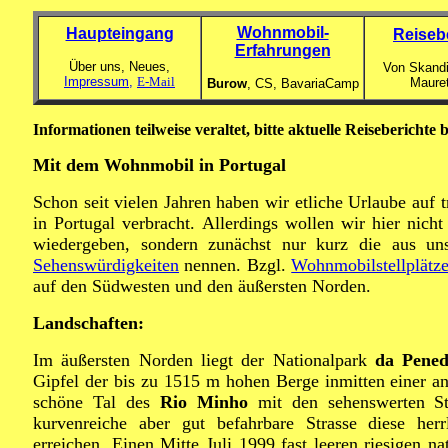
Wohnmobil-
Haupteingang
Reiseb
Erfahrungen
Über uns, Neues,
Von Skandi
Impressum,
E-Mail
Maure
Burow
, CS,
BavariaCamp
Informationen teilweise veraltet, bitte aktuelle Reiseberichte 
Mit dem Wohnmobil in Portugal
Schon seit vielen Jahren haben wir etliche Urlaube auf
in Portugal verbracht. Allerdings wollen wir hier nich
wiedergeben, sondern zunächst nur kurz die aus uns
Sehenswürdigkeiten
nennen. Bzgl.
Wohnmobilstellplätze
auf den Südwesten und den äußersten Norden.
Landschaften:
Im äußersten Norden liegt der Nationalpark
da Pene
Gipfel der bis zu 1515 m hohen Berge inmitten einer a
schöne Tal des
Rio Minho
mit den sehenswerten S
kurvenreiche aber gut befahrbare Strasse diese her
erreichen. Einen Mitte Juli 1999 fast leeren riesigen