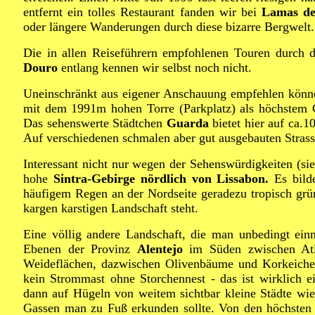
entfernt ein tolles Restaurant fanden wir bei
Lamas d
oder längere Wanderungen durch diese bizarre Bergwelt.
Die in allen Reiseführern empfohlenen Touren durch 
Douro
entlang kennen wir selbst noch nicht.
Uneinschränkt aus eigener Anschauung empfehlen könn
mit dem 1991m hohen Torre (Parkplatz) als höchstem G
Das sehenswerte Städtchen
Guarda
bietet hier auf ca
Auf verschiedenen schmalen aber gut ausgebauten Stras
Interessant nicht nur wegen der Sehenswürdigkeiten (sie
hohe
Sintra-Gebirge nördlich von Lissabon.
Es bilde
häufigem Regen an der Nordseite geradezu tropisch grün
kargen karstigen Landschaft steht.
Eine völlig andere Landschaft, die man unbedingt ei
Ebenen der Provinz
Alentejo
im Süden zwischen Atlan
Weideflächen, dazwischen Olivenbäume und Korkeichen
kein Strommast ohne Storchennest - das ist wirklich e
dann auf Hügeln von weitem sichtbar kleine Städte wi
Gassen man zu Fuß erkunden sollte. Von den höchsten 