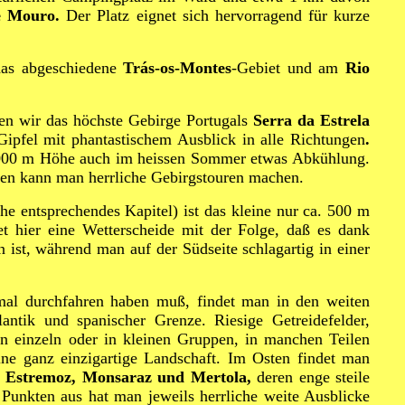
e Mouro.
Der Platz eignet sich hervorragend für kurze
das abgeschiedene
Trás-os-Montes
-Gebiet und am
Rio
en wir das höchste Gebirge Portugals
Serra da Estrela
ipfel mit phantastischem Ausblick in alle Richtungen
.
.1000 m Höhe auch im heissen Sommer etwas Abkühlung.
sen kann man herrliche Gebirgstouren machen.
he entsprechendes Kapitel) ist das kleine nur ca. 500 m
t hier eine Wetterscheide mit der Folge, daß es dank
 ist, während man auf der Südseite schlagartig in einer
nmal durchfahren haben muß, findet man in den weiten
tik und spanischer Grenze. Riesige Getreidefelder,
 einzeln oder in kleinen Gruppen, in manchen Teilen
ine ganz einzigartige Landschaft. Im Osten findet man
e
Estremoz, Monsaraz und Mertola,
deren enge steile
Punkten aus hat man jeweils herrliche weite Ausblicke