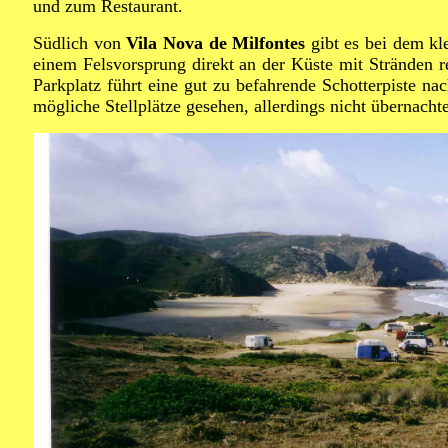
und zum Restaurant.
Südlich von
Vila Nova de Milfontes
gibt es bei dem kl
einem Felsvorsprung direkt an der Küste mit Stränden r
Parkplatz führt eine gut zu befahrende Schotterpiste na
mögliche Stellplätze gesehen, allerdings nicht übernachte