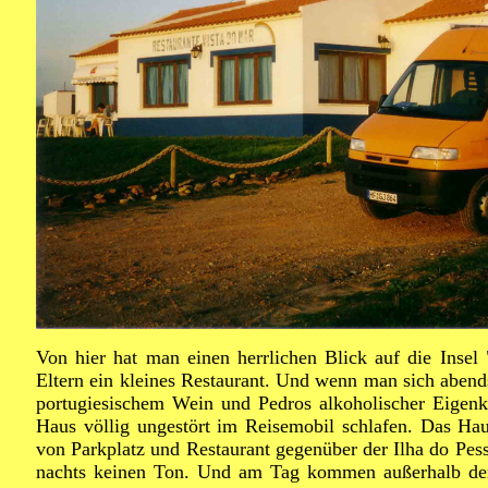
Von hier hat man einen herrlichen Blick auf die Insel 
Eltern ein kleines Restaurant. Und wenn man sich aben
portugiesischem Wein und Pedros alkoholischer Eigenk
Haus völlig ungestört im Reisemobil schlafen. Das Hau
von Parkplatz und Restaurant gegenüber der Ilha do Pe
nachts keinen Ton. Und am Tag kommen außerhalb der 