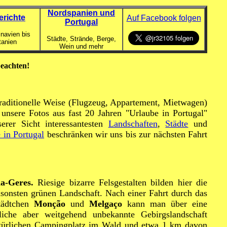
Nordspanien und
erichte
Auf Facebook folgen
Portugal
navien bis
Städte, Strände, Berge,
tanien
Wein und mehr
beachten!
 traditionelle Weise (Flugzeug, Appartement, Mietwagen)
t unsere Fotos aus fast 20 Jahren "Urlaube in Portugal"
erer Sicht interessantesten
Landschaften
,
Städte
und
 in Portugal
beschränken wir uns bis zur nächsten Fahrt
da-Geres.
Riesige bizarre Felsgestalten bilden hier die
nsonsten grünen Landschaft. Nach einer Fahrt durch das
tädtchen
Monção
und
Melgaço
kann man über eine
rliche aber weitgehend unbekannte Gebirgslandschaft
 natürlichen Campingplatz im Wald und etwa 1 km davon