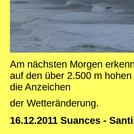
Am nächsten Morgen erkenn
auf den über 2.500 m hohen
die Anzeichen
der Wetteränderung.
16.12.2011 Suances - Santi