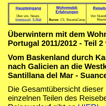
Wohnmobil-
Haupteingang
Reiseb
Erfahrungen
Über uns, Neues,
Von Skandi
Impressum,
E-Mail
Maure
Burow
, CS,
BavariaCamp
Überwintern mit dem Wohn
Portugal 2011/2012 - Teil 2
Vom Baskenland durch Kan
nach Galicien an die Westk
Santillana del Mar - Suanc
Die Gesamtübersicht dieser 
einzelnen Teilen des Reiseb