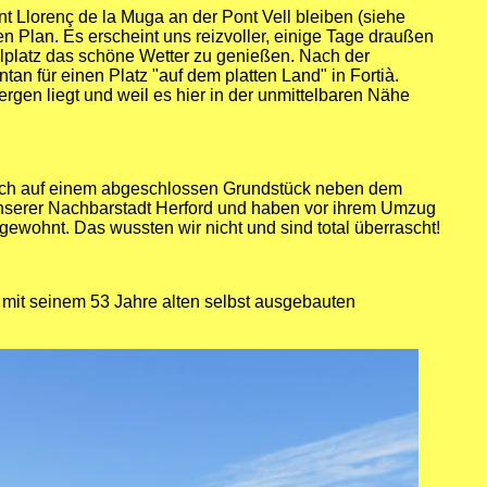
nt Llorenç de la Muga an der Pont Vell bleiben (siehe
n Plan. Es erscheint uns reizvoller, einige Tage draußen
lplatz das schöne Wetter zu genießen. Nach der
an für einen Platz "auf dem platten Land" in Fortià.
rgen liegt und weil es hier in der unmittelbaren Nähe
ich auf einem abgeschlossen Grundstück neben dem
nserer Nachbarstadt Herford und haben vor ihrem Umzug
gewohnt. Das wussten wir nicht und sind total überrascht!
 mit seinem 53 Jahre alten selbst ausgebauten