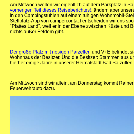
Am Mittwoch wollen wir eigentlich auf dem Parkplatz in Sa
vorherigen Teil dieses Reiseberichtes)
, ändern aber unsere
in den Campingstühlen auf einem ruhigen Wohnmobil-Stel
Stellplatz-App von campercontact entscheiden wir uns spont
"Plattes Land", weil er in der Ebene zwischen Küste und Be
nichts außer Feldern gibt.
Der große Platz mit riesigen Parzellen
und V+E befindet s
Wohnhaus der Besitzer. Und die Besitzer: Stammen aus u
hierher einige Jahre in unserer Heimatstadt Bad Salzuflen 
Am Mittwoch sind wir allein, am Donnerstag kommt Rainer
Feuerwehrauto dazu.