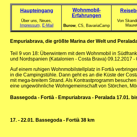
Wohnmobil-
Haupteingang
Reiseb
Erfahrungen
Über uns, Neues,
Von Skandi
Impressum,
E-Mail
Maure
Burow
, CS,
BavariaCamp
Empuriabrava, die größte Marina der Welt und Peralada
Teil 9 von 18: Überwintern mit dem Wohnmobil in Südfrank
und Nordspanien (Katalonien - Costa Brava) 09.12.2017 -
Auf einem ruhigen Wohnmobilstellplatz in Fortià verbringe
in die Campingstühle. Dann geht es an die Küste der Cos
mit mega-breitem Strand. Als Kontrastprogramm besuchen w
eine ungewöhnliche Wohngemeinschaft von Störchen, Mön
Bassegoda - Fortià - Empuriabrava - Peralada 17.01. bi
17. - 22.01. Bassegoda - Fortià 38 km