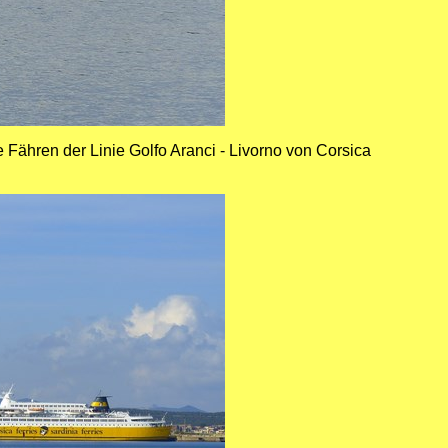
 Fähren der Linie Golfo Aranci - Livorno von Corsica