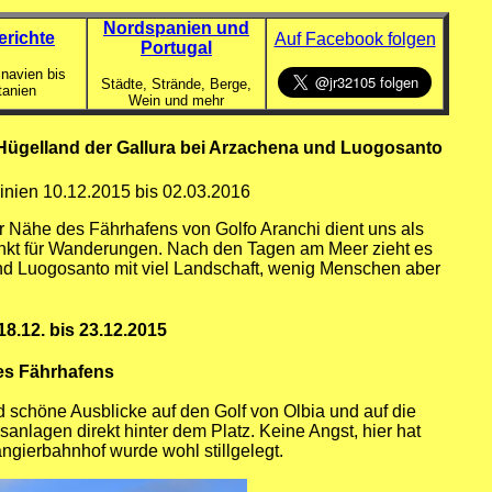
Nordspanien und
erichte
Auf Facebook folgen
Portugal
navien bis
Städte, Strände, Berge,
tanien
Wein und mehr
 Hügelland der Gallura bei Arzachena und Luogosanto
inien 10.12.2015 bis 02.03.2016
der Nähe des Fährhafens von Golfo Aranchi dient uns als
kt für Wanderungen. Nach den Tagen am Meer zieht es
nd Luogosanto mit viel Landschaft, wenig Menschen aber
8.12. bis 23.12.2015
des Fährhafens
d schöne Ausblicke auf den Golf von Olbia und auf die
sanlagen direkt hinter dem Platz. Keine Angst, hier hat
ngierbahnhof wurde wohl stillgelegt.