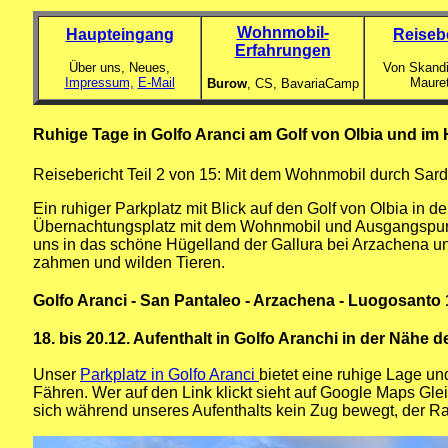
Wohnmobil-
Haupteingang
Reiseb
Erfahrungen
Über uns, Neues,
Von Skandi
Impressum,
E-Mail
Maure
Burow
, CS,
BavariaCamp
Ruhige Tage in Golfo Aranci am Golf von Olbia und im
Reisebericht Teil 2 von 15: Mit dem Wohnmobil durch Sard
Ein ruhiger Parkplatz mit Blick auf den Golf von Olbia in 
Übernachtungsplatz mit dem Wohnmobil und Ausgangspun
uns in das schöne Hügelland der Gallura bei Arzachena u
zahmen und wilden Tieren.
Golfo Aranci - San Pantaleo - Arzachena - Luogosanto 1
18. bis 20.12. Aufenthalt in Golfo Aranchi in der Nähe 
Unser
Parkplatz in Golfo Aranci
bietet eine ruhige Lage un
Fähren. Wer auf den Link klickt sieht auf Google Maps Glei
sich während unseres Aufenthalts kein Zug bewegt, der Ra