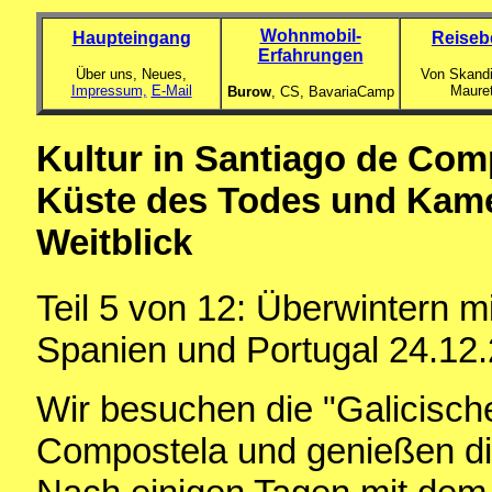
Wohnmobil-
Haupteingang
Reiseb
Erfahrungen
Über uns, Neues,
Von Skandi
Impressum,
E-Mail
Maure
Burow
, CS,
BavariaCamp
Kultur in Santiago de Com
Küste des Todes und Kamel
Weitblick
Teil 5 von 12: Überwintern 
Spanien und Portugal 24.12.
Wir besuchen die "Galicische
Compostela und genießen die