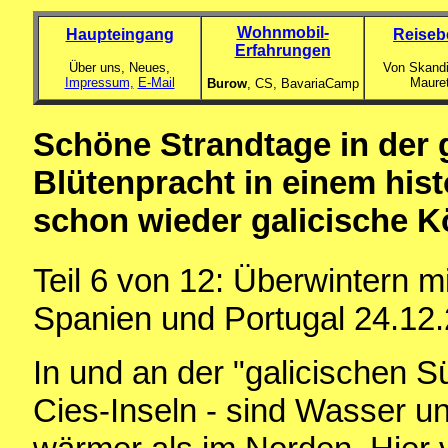
Wohnmobil-
Haupteingang
Reiseb
Erfahrungen
Über uns, Neues,
Von Skandi
Impressum,
E-Mail
Maure
Burow
, CS,
BavariaCamp
Schöne Strandtage in der 
Blütenpracht in einem his
schon wieder galicische K
Teil 6 von 12: Überwintern 
Spanien und Portugal 24.12.
In und an der "galicischen S
Cies-Inseln - sind Wasser un