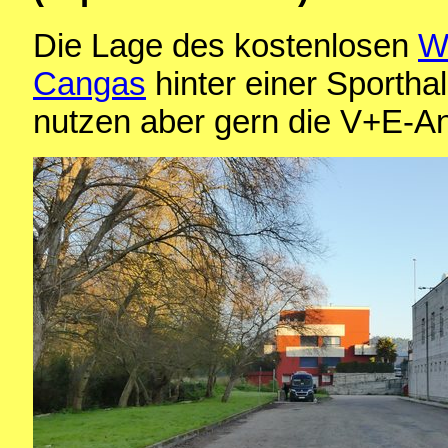
Die Lage des kostenlosen
Wo
Cangas
hinter einer Sporthall
nutzen aber gern die V+E-An