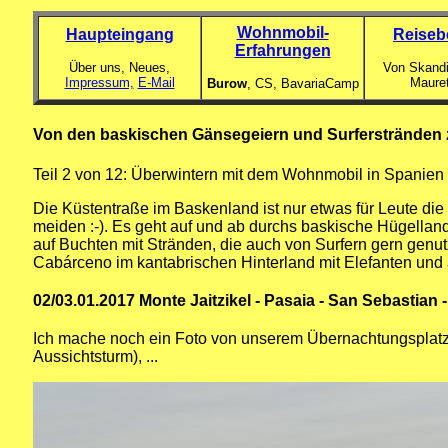
Wohnmobil-
Haupteingang
Reiseb
Erfahrungen
Über uns, Neues,
Von Skandi
Impressum,
E-Mail
Maure
Burow
, CS,
BavariaCamp
Von den baskischen Gänsegeiern und Surferstränden 
Teil 2 von 12: Überwintern mit dem Wohnmobil in Spanien
Die Küstentraße im Baskenland ist nur etwas für Leute die 
meiden :-). Es geht auf und ab durchs baskische Hügellan
auf Buchten mit Stränden, die auch von Surfern gern genut
Cabárceno im kantabrischen Hinterland mit Elefanten und a
02/03.01.2017 Monte Jaitzikel - Pasaia - San Sebastian 
Ich mache noch ein Foto von unserem Übernachtungsplat
Aussichtsturm), ...