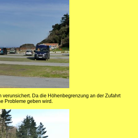
ten verunsichert. Da die Höhenbegrenzung an der Zufahrt
ine Probleme geben wird.