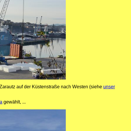
 Zarautz auf der Küstenstraße nach Westen (siehe
unser
oa
gewählt, ...