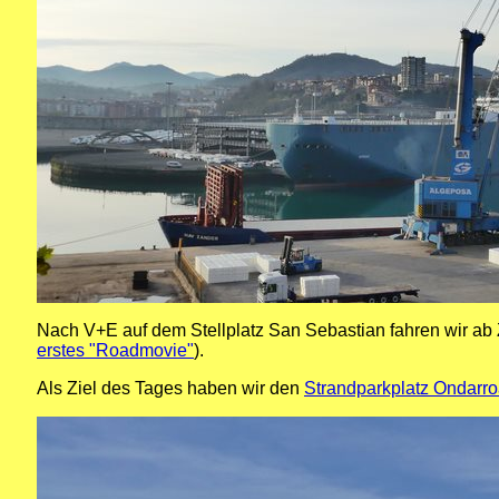
Nach V+E auf dem Stellplatz San Sebastian fahren wir ab
erstes "Roadmovie"
).
Als Ziel des Tages haben wir den
Strandparkplatz Ondarr