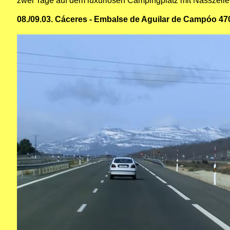
zwei Tage auf dem luxuriösen Campingplatz mit Nasszellen
08./09.03. Cáceres - Embalse de Aguilar de Campóo 4