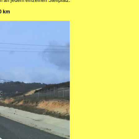
 an jedem einzelnen Stellplatz.
70 km