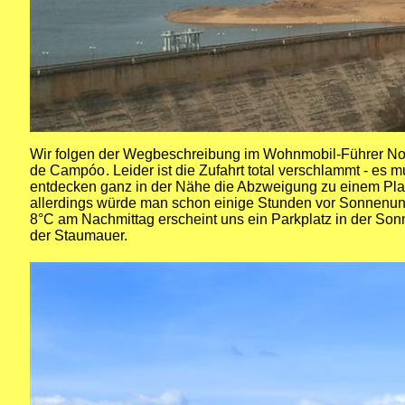
Wir folgen der Wegbeschreibung im
Wohnmobil-Führer No
de Campóo
. Leider ist die Zufahrt total verschlammt - es 
entdecken ganz in der Nähe die Abzweigung zu einem Pla
allerdings würde man schon einige Stunden vor Sonnenunt
8°C am Nachmittag erscheint uns ein Parkplatz in der Son
der Staumauer.