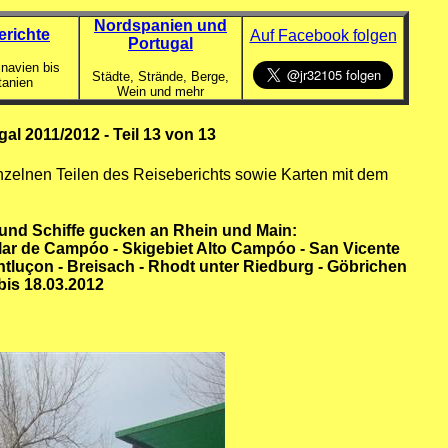
Nordspanien und
erichte
Auf Facebook folgen
Portugal
navien bis
Städte, Strände, Berge,
tanien
Wein und mehr
l 2011/2012 - Teil 13 von 13
nzelnen Teilen des Reiseberichts sowie Karten mit dem
 und Schiffe gucken an Rhein und Main:
lar de Campóo - Skigebiet Alto Campóo - San Vicente
ntluçon - Breisach - Rhodt unter Riedburg - Göbrichen
 bis 18.03.2012