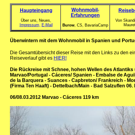
Wohnmobil-
Haupteingang
Reiseb
Erfahrungen
Über uns, Neues,
Von Skandi
Impressum,
E-Mail
Maure
Burow
, CS,
BavariaCamp
Überwintern mit dem Wohnmobil in Spanien und Portuga
Die Gesamtübersicht dieser Reise mit den Links zu den ei
Reiseverlauf gibt es
HIER!
Die Rückreise mit Schnee, hohen Wellen des Atlantiks
Marvao/Portugal - Cáceres/ Spanien - Embalse de Agui
de la Barquera - Suances - Capbreton/ Frankreich - Mo
(Firma Ten Haaft) - Dettelbach/Main - Bad Salzuflen 06.
06/08.03.2012 Marvao - Cáceres 119 km