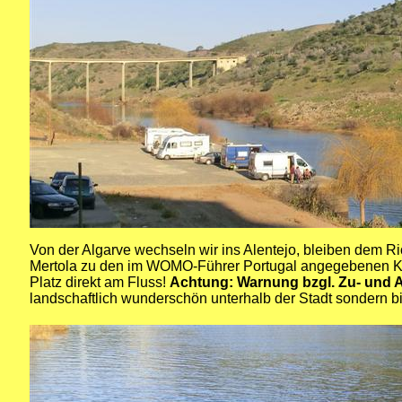
Von der Algarve wechseln wir ins Alentejo, bleiben dem Ri
Mertola zu den im
WOMO-Führer Portugal
angegebenen Koor
Platz direkt am Fluss!
Achtung: Warnung bzgl. Zu- und Ab
landschaftlich wunderschön unterhalb der Stadt sondern bi