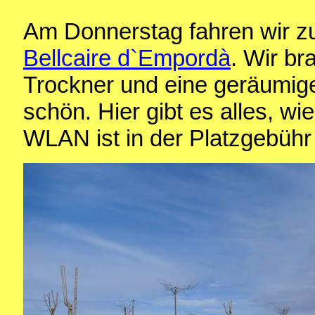
Am Donnerstag fahren wir 
Bellcaire d`Empordà
. Wir b
Trockner und eine geräumig
schön. Hier gibt es alles, w
WLAN ist in der Platzgebühr