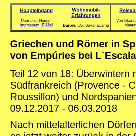
Wohnmobil-
Haupteingang
Reiseb
Erfahrungen
Über uns, Neues,
Von Skandi
Impressum,
E-Mail
Maure
Burow
, CS,
BavariaCamp
Griechen und Römer in Spa
von Empúries bei L`Escala
Teil 12 von 18: Überwintern
Südfrankreich (Provence - C
Roussillon) und Nordspanien
09.12.2017 - 06.03.2018
Nach mittelalterlichen Dörfe