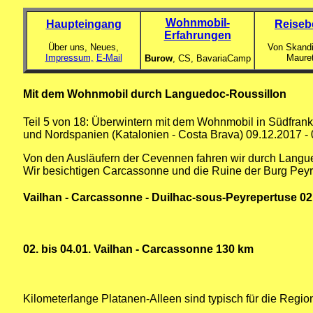
Wohnmobil-
Haupteingang
Reiseb
Erfahrungen
Über uns, Neues,
Von Skandi
Impressum,
E-Mail
Maure
Burow
, CS,
BavariaCamp
Mit dem Wohnmobil durch Languedoc-Roussillon
Teil 5 von 18: Überwintern mit dem Wohnmobil in Südfrank
und Nordspanien (Katalonien - Costa Brava) 09.12.2017 -
Von den Ausläufern der Cevennen fahren wir durch Langue
Wir besichtigen Carcassonne und die Ruine der Burg Peyr
Vailhan - Carcassonne - Duilhac-sous-Peyrepertuse 02.
02. bis 04.01.
Vailhan - Carcassonne 130 km
Kilometerlange Platanen-Alleen sind typisch für die Regi