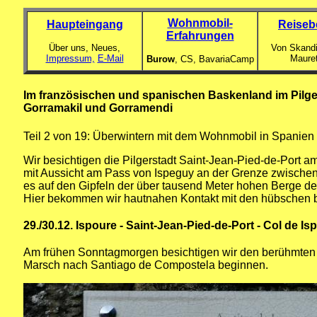
Wohnmobil-
Haupteingang
Reiseb
Erfahrungen
Über uns, Neues,
Von Skandi
Impressum,
E-Mail
Maure
Burow
, CS,
BavariaCamp
Im französischen und spanischen Baskenland im Pilger
Gorramakil und Gorramendi
Teil 2 von 19: Überwintern mit dem Wohnmobil in Spanien
Wir besichtigen die Pilgerstadt Saint-Jean-Pied-de-Port 
mit Aussicht am Pass von Ispeguy an der Grenze zwischen 
es auf den Gipfeln der über tausend Meter hohen Berge d
Hier bekommen wir hautnahen Kontakt mit den hübschen 
29./30.12.
Ispoure - Saint-Jean-Pied-de-Port - Col de I
Am frühen Sonntagmorgen besichtigen wir den berühmten Pi
Marsch nach Santiago de Compostela beginnen.