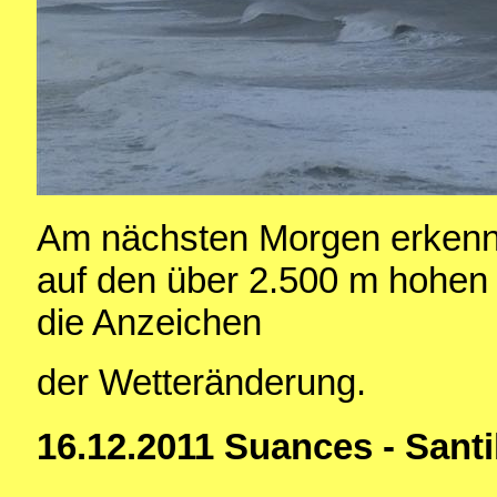
Am nächsten Morgen erkenn
auf den über 2.500 m hohen
die Anzeichen
der Wetteränderung.
16.12.2011 Suances - Santi