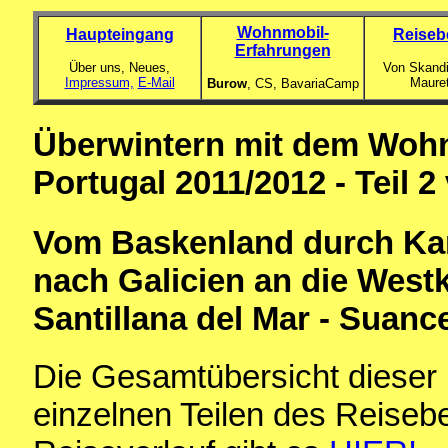
Wohnmobil-
Haupteingang
Reiseb
Erfahrungen
Über uns, Neues,
Von Skandi
Impressum,
E-Mail
Maure
Burow
, CS,
BavariaCamp
Überwintern mit dem Wohn
Portugal 2011/2012 - Teil 2
Vom Baskenland durch Kan
nach Galicien an die Westk
Santillana del Mar - Suanc
Die Gesamtübersicht dieser 
einzelnen Teilen des Reiseb