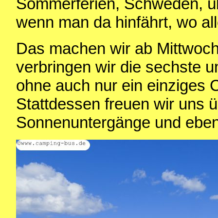
Sommerferien, Schweden, üb
wenn man da hinfährt, wo alle
Das machen wir ab Mittwoch
verbringen wir die sechste u
ohne auch nur ein einziges
Stattdessen freuen wir uns ü
Sonnenuntergänge und eben