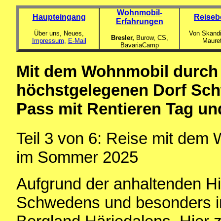
Wohnmobil-
Haupteingang
Reiseb
Erfahrungen
Über uns, Neues,
Von Skandi
Bresler,
Burow, CS,
Impressum,
E-Mail
Maure
BavariaCamp
Mit dem Wohnmobil durch
höchstgelegenen Dorf Sch
Pass mit Rentieren Tag un
Teil 3 von 6: Reise mit dem
im Sommer 2025
Aufgrund der anhaltenden Hi
Schwedens und besonders im