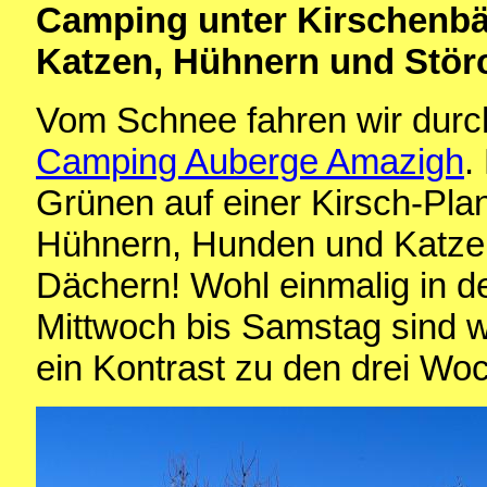
Camping unter Kirschenb
Katzen, Hühnern und Stör
Vom Schnee fahren wir durc
Camping Auberge Amazigh
.
Grünen auf einer Kirsch-Plan
Hühnern, Hunden und Katzen
Dächern! Wohl einmalig in d
Mittwoch bis Samstag sind wi
ein Kontrast zu den drei Wo