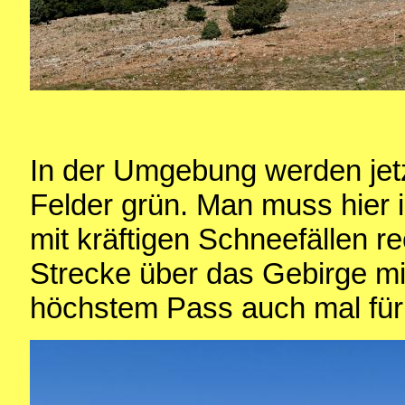
In der Umgebung werden jetz
Felder grün. Man muss hier 
mit kräftigen Schneefällen 
Strecke über das Gebirge mi
höchstem Pass auch mal für 