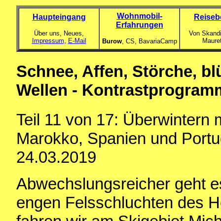
Wohnmobil-
Haupteingang
Reiseb
Erfahrungen
Über uns, Neues,
Von Skandi
Impressum,
E-Mail
Maure
Burow
, CS,
BavariaCamp
Schnee, Affen, Störche, b
Wellen - Kontrastprogra
Teil 11 von 17: Überwintern
Marokko, Spanien und Portu
24.03.2019
Abwechslungsreicher geht es
engen Felsschluchten des H