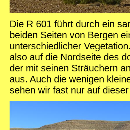
Die R 601 führt durch ein sa
beiden Seiten von Bergen ei
unterschiedlicher Vegetatio
also auf die Nordseite des d
der mit seinen Sträuchern a
aus. Auch die wenigen klein
sehen wir fast nur auf dieser