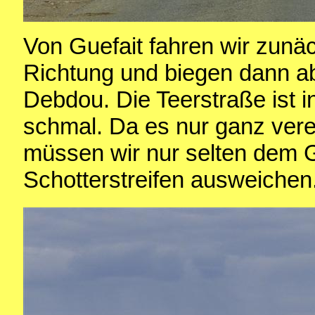
Von Guefait fahren wir zunäch
Richtung und biegen dann a
Debdou. Die Teerstraße ist 
schmal. Da es nur ganz verei
müssen wir nur selten dem 
Schotterstreifen ausweichen