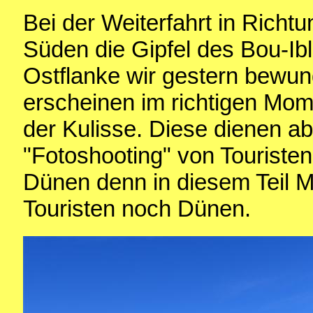
Bei der Weiterfahrt in Richtu
Süden die Gipfel des Bou-Ib
Ostflanke wir gestern bewund
erscheinen im richtigen Mo
der Kulisse. Diese dienen a
"Fotoshooting" von Touristen 
Dünen denn in diesem Teil M
Touristen noch Dünen.