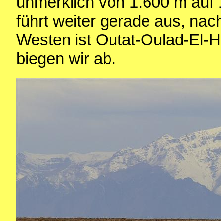
unmerklich von 1.600 m auf
führt weiter gerade aus, nac
Westen ist Outat-Oulad-El-Ha
biegen wir ab.