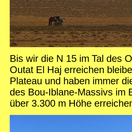
Bis wir die N 15 im Tal des
Outat El Haj erreichen blei
Plateau und haben immer di
des Bou-Iblane-Massivs im B
über 3.300 m Höhe erreiche