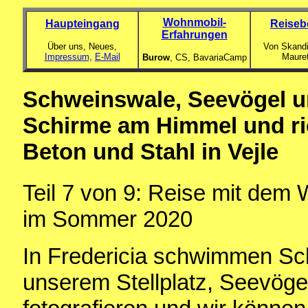
Wohnmobil-
Haupteingang
Reiseb
Erfahrungen
Über uns, Neues,
Von Skandi
Impressum,
E-Mail
Maure
Burow
, CS,
BavariaCamp
Schweinswale, Seevögel und
Schirme am Himmel und ri
Beton und Stahl in Vejle
Teil 7 von 9: Reise mit de
im Sommer 2020
In Fredericia schwimmen Sc
unserem Stellplatz, Seevöge