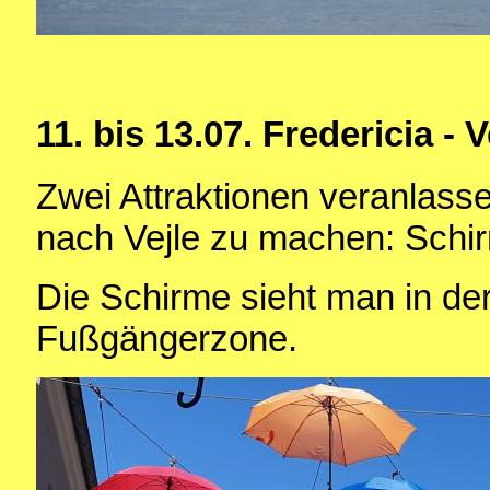
11. bis 13.07. Fredericia - 
Zwei Attraktionen veranlass
nach Vejle zu machen: Schi
Die Schirme sieht man in der 
Fußgängerzone.