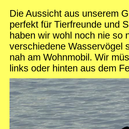
Die Aussicht aus unserem Gl
perfekt für Tierfreunde und 
haben wir wohl noch nie so
verschiedene Wasservögel 
nah am Wohnmobil. Wir müss
links oder hinten aus dem Fe