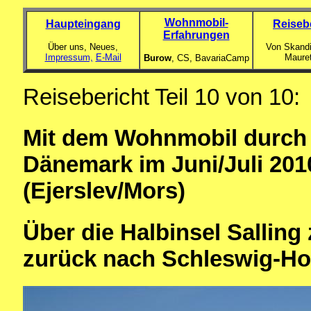
Wohnmobil-
Haupteingang
Reiseb
Erfahrungen
Über uns, Neues,
Von Skandi
Impressum,
E-Mail
Maure
Burow
, CS,
BavariaCamp
Reisebericht Teil 10 von 10:
Mit dem Wohnmobil durch 
Dänemark im Juni/Juli 201
(Ejerslev/Mors)
Über die Halbinsel Sallin
zurück nach Schleswig-Ho