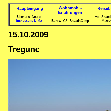
Wohnmobil-
Haupteingang
Reiseb
Erfahrungen
Über uns, Neues,
Von Skandi
Impressum,
E-Mail
Maure
Burow
, CS,
BavariaCamp
15.10.2009
Tregunc