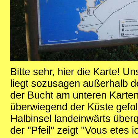
Bitte sehr, hier die Karte! U
liegt sozusagen außerhalb d
der Bucht am unteren Karten
überwiegend der Küste gefol
Halbinsel landeinwärts überqu
der "Pfeil" zeigt "Vous etes