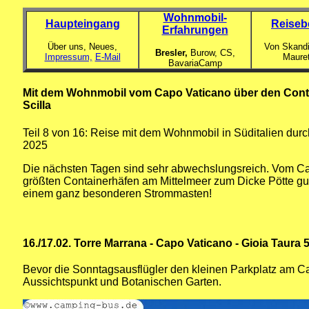
Wohnmobil-
Haupteingang
Reiseb
Erfahrungen
Über uns, Neues,
Von Skandi
Bresler,
Burow, CS,
Impressum,
E-Mail
Maure
BavariaCamp
Mit dem Wohnmobil vom Capo Vaticano über den Contai
Scilla
Teil 8 von 16: Reise mit dem Wohnmobil
in Süditalien dur
2025
Die nächsten Tagen sind sehr abwechslungsreich. Vom Cap
größten Containerhäfen am Mittelmeer zum Dicke Pötte guck
einem ganz besonderen Strommasten!
16./17.02. Torre Marrana - Capo Vaticano - Gioia Taura 
Bevor die Sonntagsausflügler den kleinen Parkplatz am C
Aussichtspunkt und Botanischen Garten.