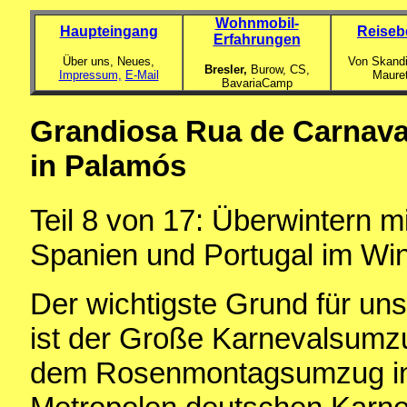
Wohnmobil-
Haupteingang
Reiseb
Erfahrungen
Über uns, Neues,
Von Skandi
Bresler,
Burow, CS,
Impressum,
E-Mail
Maure
BavariaCamp
Grandiosa Rua de Carnava
in Palamós
Teil 8
von 17: Überwintern m
Spanien und Portugal im Wi
Der wichtigste Grund für un
ist der Große Karnevalsumz
dem Rosenmontagsumzug in