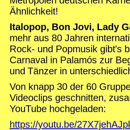
Metropolen deutschen Karnev
Ähnlichkeit!
Italopop, Bon Jovi, Lady G
mehr aus 80 Jahren internat
Rock- und Popmusik gibt's 
Carnaval in Palamós zur Beg
und Tänzer in unterschiedli
Von knapp 30 der 60 Grupp
Videoclips geschnitten, zus
YouTube hochgeladen:
https://youtu.be/27X7jehAJp