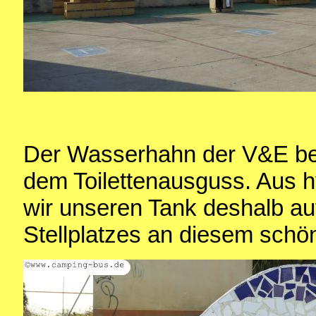
Der Wasserhahn der V&E bef
dem Toilettenausguss. Aus h
wir unseren Tank deshalb au
Stellplatzes an diesem sch