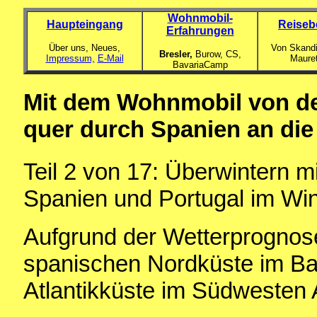
Wohnmobil-
Haupteingang
Reiseb
Erfahrungen
Über uns, Neues,
Von Skandi
Bresler,
Burow, CS,
Impressum,
E-Mail
Maure
BavariaCamp
Mit dem Wohnmobil von de
quer durch Spanien an die
Teil 2
von 17: Überwintern m
Spanien und Portugal im Wi
Aufgrund der Wetterprognose
spanischen Nordküste im Ba
Atlantikküste im Südwesten 