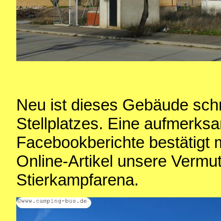
Neu ist dieses Gebäude sch
Stellplatzes. Eine aufmerks
Facebookberichte bestätigt 
Online-Artikel unsere Vermut
Stierkampfarena.