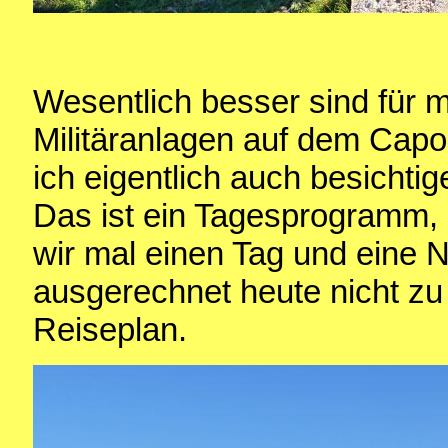
Wesentlich besser sind für 
Militäranlagen auf dem Capo 
ich eigentlich auch besichtig
Das ist ein Tagesprogramm,
wir mal einen Tag und eine 
ausgerechnet heute nicht z
Reiseplan.