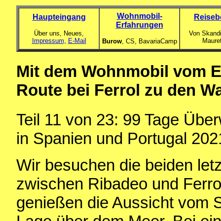
Wohnmobil-
Haupteingang
Reiseb
Erfahrungen
Über uns, Neues,
Von Skandi
Impressum,
E-Mail
Maure
Burow
, CS,
BavariaCamp
Mit dem Wohnmobil vom E
Route bei Ferrol zu den Wa
Teil 11 von 23: 99 Tage Übe
in Spanien und Portugal 202
Wir besuchen die beiden let
zwischen Ribadeo und Ferro
genießen die Aussicht vom St