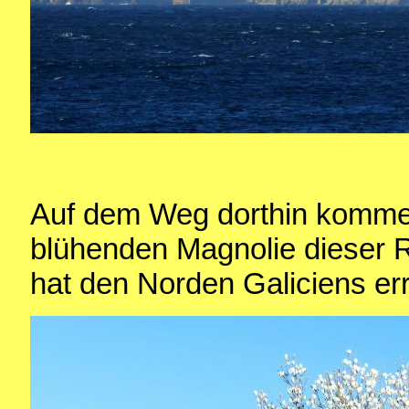
Auf dem Weg dorthin kommen
blühenden Magnolie dieser R
hat den Norden Galiciens err