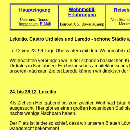
Wohnmobil-
Haupteingang
Reiseb
Erfahrungen
Über uns, Neues,
Von Skandi
Impressum,
E-Mail
Maure
Burow
, CS,
BavariaCamp
Lekeitio, Castro Urdiales und Laredo - schöne Städte
Teil 2 von 23: 99 Tage Überwintern mit dem Wohnmobil in
Weihnachten verbringen wir in der schönen baskischen Küs
Urdiales in Kantabrien. Ein historisches architektonisches
unserem nächsten Zielort Laredo können wir direkt an de
24. bis 26.12. Lekeitio
Als Ziel von Heiligabend bis zum zweiten Weihnachtstag h
ausgesucht. Hier gibt es einen großen kostenlosen Stellpl
nachts wenige Nachbarn haben.
Der Platz ist leider so schief, dass wir unseren Blauen L
waagerecht bekommen!