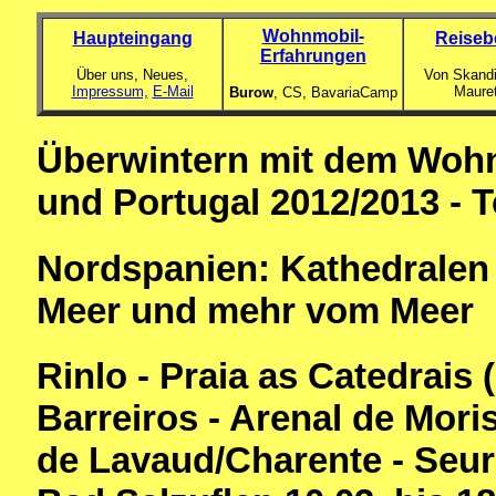
Wohnmobil-
Haupteingang
Reiseb
Erfahrungen
Über uns, Neues,
Von Skandi
Impressum,
E-Mail
Maure
Burow
, CS,
BavariaCamp
Überwintern mit dem Wohn
und Portugal 2012/2013 - T
Nordspanien:
Kathedralen
Meer und mehr vom Meer
Rinlo - Praia as Catedrais 
Barreiros - Arenal de Moris
de Lavaud/Charente - Seur