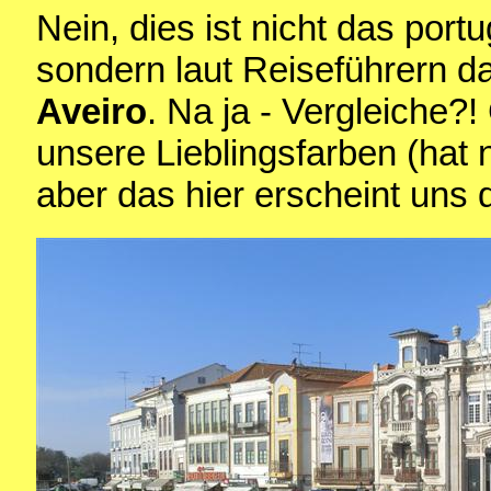
Nein, dies ist nicht das por
sondern laut Reiseführern d
Aveiro
. Na ja - Vergleiche?!
unsere Lieblingsfarben (hat ni
aber das hier erscheint uns