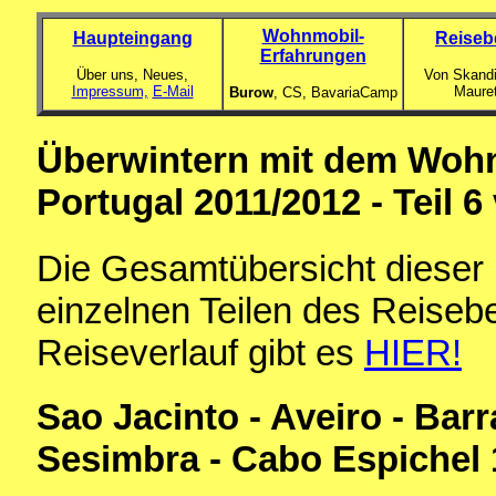
Wohnmobil-
Haupteingang
Reiseb
Erfahrungen
Über uns, Neues,
Von Skandi
Impressum,
E-Mail
Maure
Burow
, CS,
BavariaCamp
Überwintern mit dem Wohn
Portugal 2011/2012 - Teil 6
Die Gesamtübersicht dieser 
einzelnen Teilen des Reiseb
Reiseverlauf gibt es
HIER!
Sao Jacinto - Aveiro - Barr
Sesimbra - Cabo Espichel