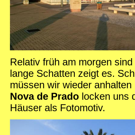
Relativ früh am morgen sind
lange Schatten zeigt es. Sc
müssen wir wieder anhalten 
Nova de Prado
locken uns 
Häuser als Fotomotiv.