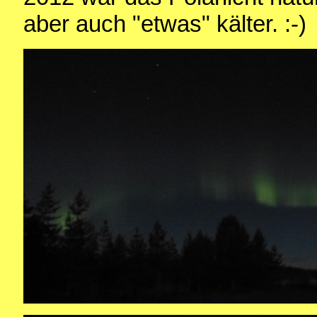
aber auch "etwas" kälter. :-)