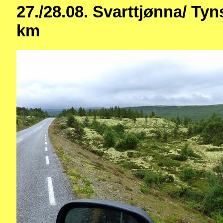
27./28.08. Svarttjønna/ Ty
km