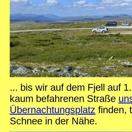
... bis wir auf dem Fjell au
kaum befahrenen Straße
un
Übernachtungsplatz
finden, 
Schnee in der Nähe.