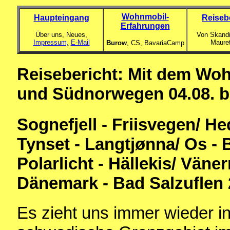
Wohnmobil-
Haupteingang
Reiseb
Erfahrungen
Über uns, Neues,
Von Skandi
Impressum,
E-Mail
Maure
Burow
, CS,
BavariaCamp
Reisebericht: Mit dem W
und Südnorwegen 04.08. bis
Sognefjell - Friisvegen/ H
Tynset - Langtjønna/ Os - 
Polarlicht - Hällekis/ Väne
Dänemark - Bad Salzuflen 2
Es zieht uns immer wieder i