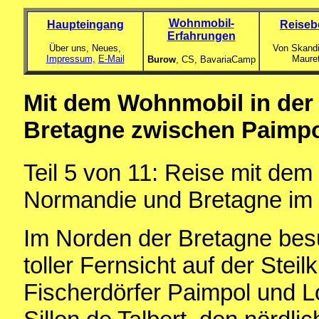
Wohnmobil-
Haupteingang
Reiseb
Erfahrungen
Über uns, Neues,
Von Skandi
Impressum,
E-Mail
Maure
Burow
, CS,
BavariaCamp
Mit dem Wohnmobil in der 
Bretagne zwischen Paimpol
Teil 5 von 11: Reise mit de
Normandie und Bretagne im
Im Norden der Bretagne besu
toller Fernsicht auf der Stei
Fischerdörfer Paimpol und 