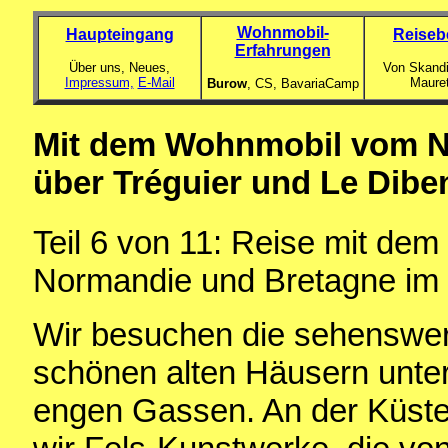
Wohnmobil-
Haupteingang
Reiseb
Erfahrungen
Über uns, Neues,
Von Skandi
Impressum,
E-Mail
Maure
Burow
, CS,
BavariaCamp
Mit dem Wohnmobil vom N
über Tréguier und Le Dibe
Teil 6 von 11: Reise mit de
Normandie und Bretagne im
Wir besuchen die sehenswert
schönen alten Häusern unter
engen Gassen. An der Küste