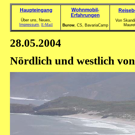
Wohnmobil-
Haupteingang
Reiseb
Erfahrungen
Über uns, Neues,
Von Skandi
Impressum,
E-Mail
Maure
Burow
, CS,
BavariaCamp
28.05.2004
Nördlich und westlich vo