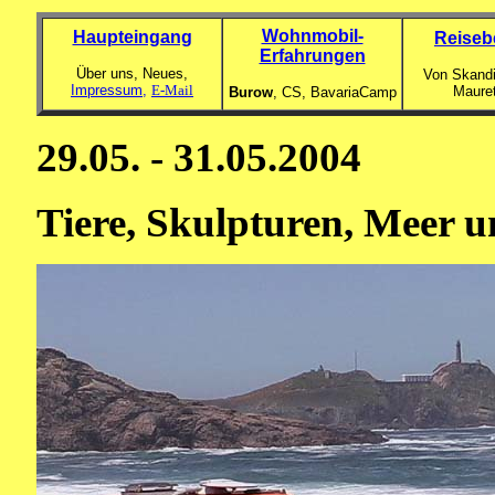
Wohnmobil-
Haupteingang
Reiseb
Erfahrungen
Über uns, Neues,
Von Skandi
Impressum,
E-Mail
Maure
Burow
, CS,
BavariaCamp
29.05. - 31.05.2004
Tiere, Skulpturen, Meer 