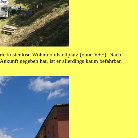
derte kostenlose Wohnmobilstellplatz (ohne V+E). Nach
 Ankunft gegeben hat, ist er allerdings kaum befahrbar,