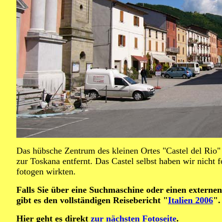
Das hübsche Zentrum des kleinen Ortes "Castel del Rio
zur Toskana entfernt. Das Castel selbst haben wir nicht 
fotogen wirkten.
Falls Sie über eine Suchmaschine oder einen externen
gibt es den vollständigen Reisebericht "
Italien 2006
".
Hier geht es direkt
zur nächsten Fotoseite
.