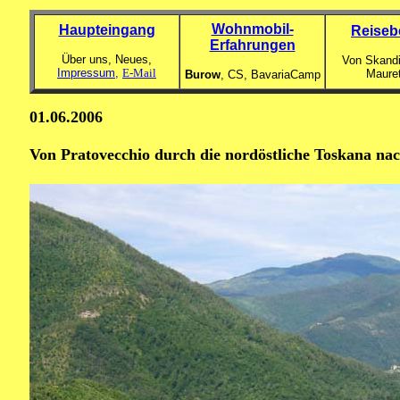
Wohnmobil-
Haupteingang
Reiseb
Erfahrungen
Über uns, Neues,
Von Skandi
Impressum,
E-Mail
Maure
Burow
, CS,
BavariaCamp
01.06.2006
Von Pratovecchio durch die nordöstliche Toskana nac