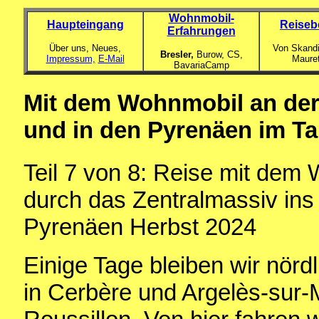
Wohnmobil-
Haupteingang
Reiseb
Erfahrungen
Über uns, Neues,
Von Skandi
Bresler,
Burow, CS,
Impressum,
E-Mail
Maure
BavariaCamp
Mit dem Wohnmobil an der
und in den Pyrenäen im Ta
Teil 7 von 8: Reise mit dem
durch das Zentralmassiv ins 
Pyrenäen Herbst 2024
Einige Tage bleiben wir nör
in Cerbère und Argelès-sur-