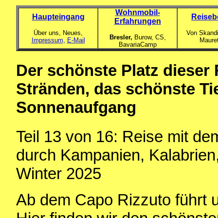
Wohnmobil-
Haupteingang
Reiseb
Erfahrungen
Über uns, Neues,
Von Skandi
Bresler,
Burow, CS,
Impressum,
E-Mail
Maure
BavariaCamp
Der schönste Platz dieser 
Stränden, das schönste Ti
Sonnenaufgang
Teil 13 von 16: Reise mit d
durch Kampanien, Kalabrien,
Winter 2025
Ab dem Capo Rizzuto führt 