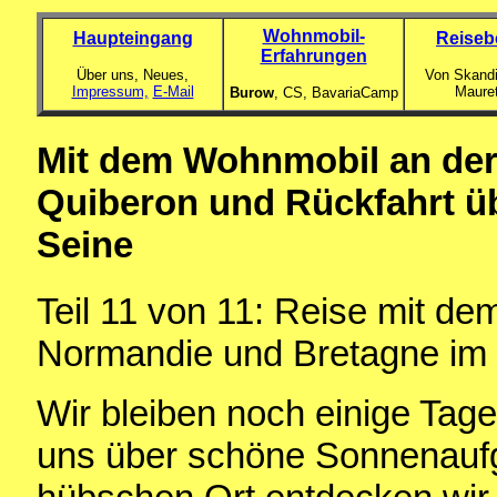
Wohnmobil-
Haupteingang
Reiseb
Erfahrungen
Über uns, Neues,
Von Skandi
Impressum,
E-Mail
Maure
Burow
, CS,
BavariaCamp
Mit dem Wohnmobil an der
Quiberon und Rückfahrt üb
Seine
Teil 11 von 11: Reise mit d
Normandie und Bretagne im
Wir bleiben noch einige Tag
uns über schöne Sonnenauf