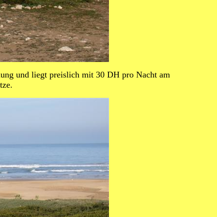
nung und liegt preislich mit 30 DH pro Nacht am
tze.