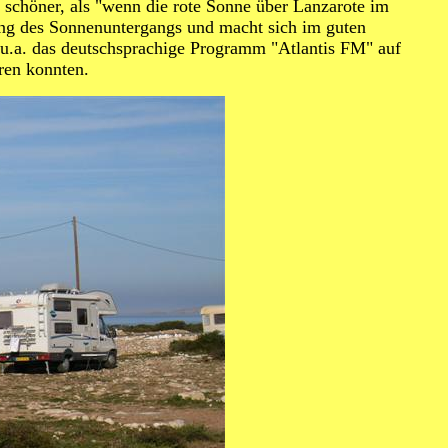
chöner, als "wenn die rote Sonne über Lanzarote im
tung des Sonnenuntergangs und macht sich im guten
u.a. das deutschsprachige Programm "Atlantis FM" auf
ren konnten.