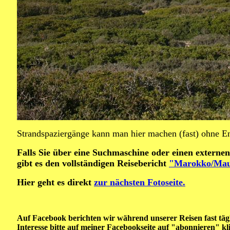
Strandspaziergänge kann man hier machen (fast) ohne E
Falls Sie über eine Suchmaschine oder einen externen
gibt es den vollständigen Reisebericht
"Marokko/Maur
Hier geht es direkt
zur nächsten Fotoseite.
Auf Facebook berichten wir während unserer Reisen fast tägl
Interesse bitte auf meiner Facebookseite auf "abonnieren" kl