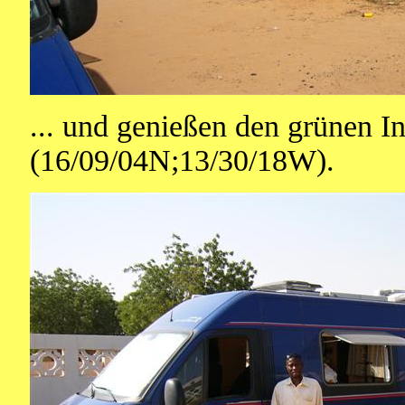
... und genießen den grünen I
(16/09/04N;13/30/18W).