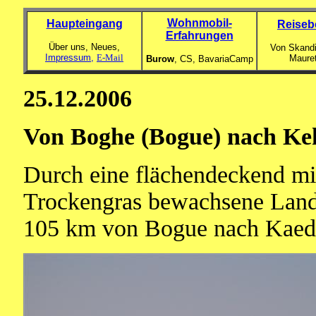
Wohnmobil-
Haupteingang
Reiseb
Erfahrungen
Über uns, Neues,
Von Skandi
Impressum,
E-Mail
Maure
Burow
, CS,
BavariaCamp
25.12.2006
Von Boghe (Bogue) nach Keh
Durch eine flächendeckend mi
Trockengras bewachsene Lands
105 km von Bogue nach Kaed