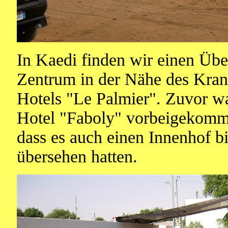
In Kaedi finden wir einen Übe
Zentrum in der Nähe des Kran
Hotels "Le Palmier". Zuvor w
Hotel "Faboly" vorbeigekomme
dass es auch einen Innenhof bi
übersehen hatten.