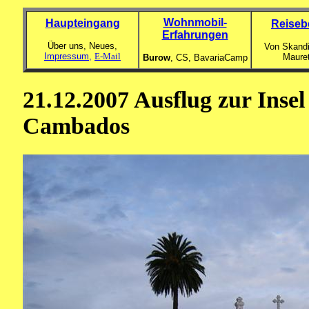
Wohnmobil-
Haupteingang
Reiseb
Erfahrungen
Über uns, Neues,
Von Skandi
Impressum,
E-Mail
Maure
Burow
, CS,
BavariaCamp
21.12.2007 Ausflug zur Inse
Cambados