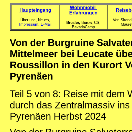
Wohnmobil-
Haupteingang
Reiseb
Erfahrungen
Über uns, Neues,
Von Skandi
Bresler,
Burow, CS,
Impressum,
E-Mail
Maure
BavariaCamp
Von der Burgruine Salvater
Mittelmeer bei Leucate übe
Roussillon in den Kurort V
Pyrenäen
Teil 5 von 8: Reise mit dem
durch das Zentralmassiv ins 
Pyrenäen Herbst 2024